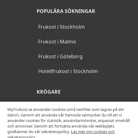
POPULÄRA SÖKNINGAR
Frukost i Stockholm
Frukost i Malmö
Frukost i Göteborg
Hotellfrukost i Stockholm
KRÖGARE
Anslut din restaurang
MyFrukost.se använder cookies (små textfiler som lagras på din
dator). Genom att använda vår hemsida samtycker du till att vi
använder cookies för statistik, användarmönster, anpassat innehåll
Add your restaurant
och annonser. Genom att fortsätta använda vår webbplats
godkänner du vår sekretesspolicy.
Läs mer om cookies och
sekretesspolicy.