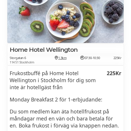
tomato, spinach or onion Extra
BOKA NU
ingredients
Se frukostmeny >>
HOTELLERBJUDANDE
Home Hotel Wellington
Storgatan 6
1.3km
07:30-10:30
225Kr
114 51 Stockholm
Frukostbuffé på Home Hotel
225Kr
Wellington i Stockholm för dig som
inte är hotellgäst från
Monday Breakfast 2 för 1-erbjudande:
Du som medlem kan äta hotellfrukost på
måndagar med en vän och bara betala för
en. Boka frukost i förväg via knappen nedan.