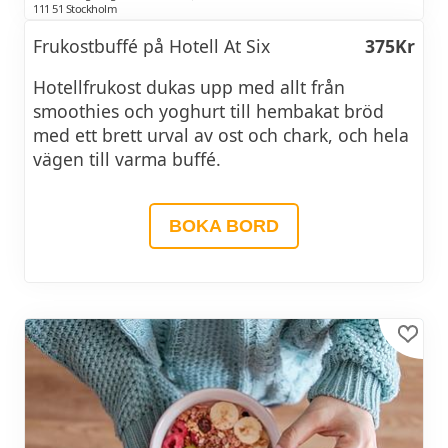
Keso
111 51 Stockholm
Frukostbuffé på Hotell At Six
375Kr
Flingor och müsli
Hotellfrukost dukas upp med allt från
Gröt
smoothies och yoghurt till hembakat bröd
med ett brett urval av ost och chark, och hela
Frön och torkad frukt
vägen till varma buffé.
Pannkakor med sylt och grädde
Våfflor
BOKA BORD
Croissanter
Frukt och grönsaker
Juicer, smoothie
Kaffe och te
Kontakta hotellet alltid före besöket för att ta