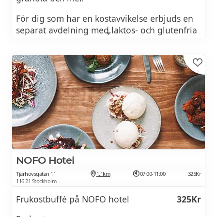
För dig som har en kostavvikelse erbjuds en
separat avdelning med laktos- och glutenfria
produkter.
Kokta ägg och äggröra
Bacon, korv
Sill
Grönsaker
Ostar, skinka, leverpastej
NOFO Hotel
Youghurt (laktosfria alternativ finns)
Tjärhovsgatan 11
1.1km
07:00-11:00
325Kr
Flingor och müsli
116 21 Stockholm
Frukostbuffé på NOFO hotel
325Kr
Gröt