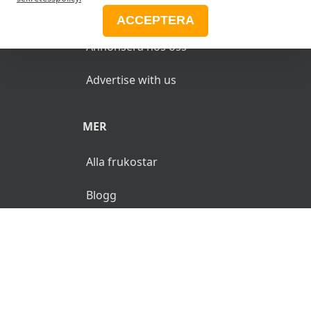
ANNONSERA
ACCEPTERA
Annonsera hos oss
Advertise with us
MER
Alla frukostar
Blogg
© 2026 MyFrukost.se. Alla rättigheter reserverade.
Användarvillkor
Integritetspolicy