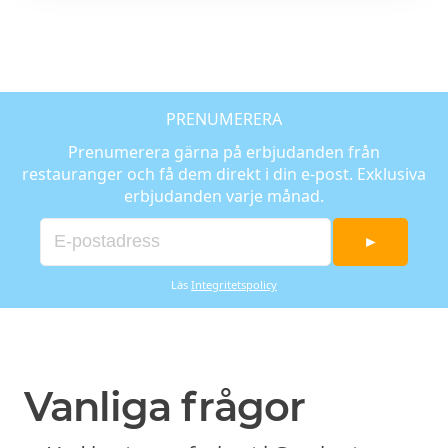
granola, färska bär, kokos, banan &
jordnötssmör. Salted caramel sås gjord
på cashew & dadlar
PRENUMERERA
Prenumerera gärna på erbjudanden från
restauranger och få dem direkt i din e-post. Exklusiva
erbjudanden varje månad.
►
Läs
Integritetspolicy
Vanliga frågor