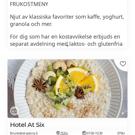
FRUKOSTMENY
Njut av klassiska favoriter som kaffe, yoghurt,
granola och mer.
För dig som har en kostavvikelse erbjuds en
separat avdelning med laktos- och glutenfria
produkter.
Kokta ägg och äggröra
Bacon, korv, köttbullar
Sill, räksallad
Grönsaker
Ostar, skinka, leverpastej
Hotel At Six
Youghurt (laktosfria alternativ finns)
Brunkebergstorg 6
737m
07:00-10:30
375Kr