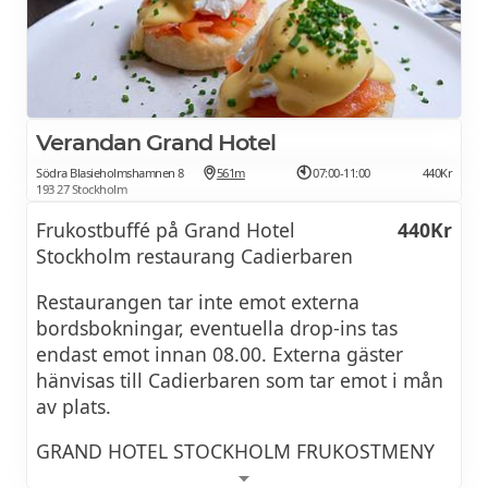
BOKA HOTELL
Rökt skinka, spenat, bröd & hollandaisesås
Ägg Royale
Rökt lax, spenat, bröd & hollandaisesås
Verandan Grand Hotel
Omelett
Södra Blasieholmshamnen 8
561m
07:00-11:00
440Kr
193 27 Stockholm
Plain/ Sun-dried tomatoes & cream cheese/
Frukostbuffé på Grand Hotel
440Kr
Comte cheese & Prosciutto
Stockholm restaurang Cadierbaren
Small english
Restaurangen tar inte emot externa
Sausages, baked beans & toast
bordsbokningar, eventuella drop-ins tas
endast emot innan 08.00. Externa gäster
Chiapudding
hänvisas till Cadierbaren som tar emot i mån
av plats.
Mango chutney & roasted coconut
GRAND HOTEL STOCKHOLM FRUKOSTMENY
French toast