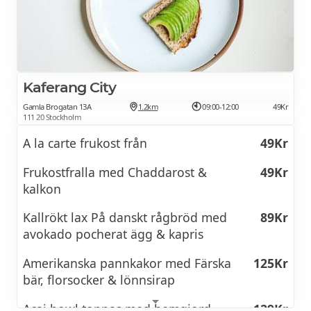
Kaferang City
Gamla Brogatan 13A
1.2km
09:00-12:00
49Kr
111 20 Stockholm
A la carte frukost från
49Kr
Frukostfralla med Chaddarost &
49Kr
kalkon
Kallrökt lax På danskt rågbröd med
89Kr
avokado pocherat ägg & kapris
Amerikanska pannkakor med Färska
125Kr
bär, florsocker & lönnsirap
Acai bowl toppas med hemgjord
129Kr