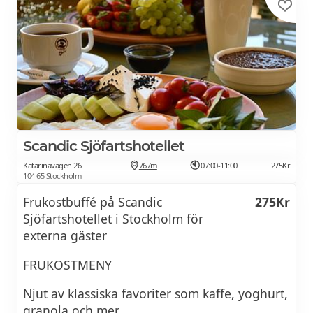
Flingor och müsli, chia pudding
Frön och torkad frukt
Croissanter, kanelbullar
Frukt och grönsaker
Juicer, smoothie, ingefärsshot
Scandic Sjöfartshotellet
Kaffe och te
Katarinavägen 26
767m
07:00-11:00
275Kr
104 65 Stockholm
och mycket mer...
Frukostbuffé på Scandic
275Kr
Sjöfartshotellet i Stockholm för
externa gäster
FRUKOSTMENY
Njut av klassiska favoriter som kaffe, yoghurt,
granola och mer.