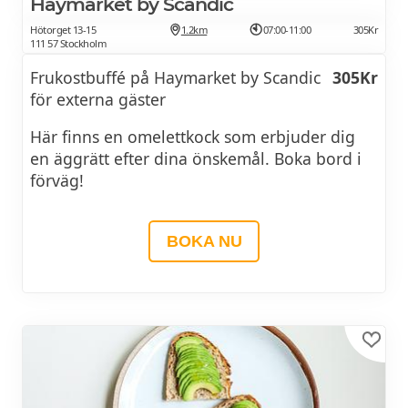
Haymarket by Scandic
Kaffe och te
Hötorget 13-15
1.2km
07:00-11:00
305Kr
111 57 Stockholm
och mycket mer...
Frukostbuffé på Haymarket by Scandic
305Kr
för externa gäster
BOKA HOTELL
Här finns en omelettkock som erbjuder dig
en äggrätt efter dina önskemål. Boka bord i
förväg!
BOKA NU