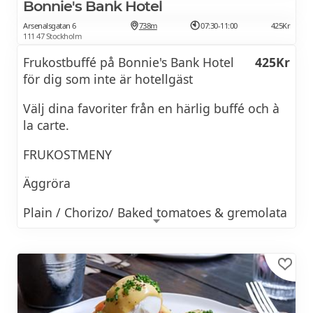
Eller kokta ägg med bacon eller avokado
Bonnie's Bank Hotel
Arsenalsgatan 6
738m
07:30-11:00
425Kr
Bryggkaffe
111 47 Stockholm
Se frukostmeny >>
Frukostbuffé på Bonnie's Bank Hotel
425Kr
Cappuccino
för dig som inte är hotellgäst
BOKA HOTELL
Espresso
Välj dina favoriter från en härlig buffé och à
Americano
la carte.
Caffe latte
FRUKOSTMENY
Macchiato
Äggröra
Te rooibos, gunpowder, earl grey, english
Plain / Chorizo/ Baked tomatoes & gremolata
breakfast
Tofuröra
Tumeric, smashed avocado, baked tomatoes
Se frukostmeny >>
Ägg Benedict