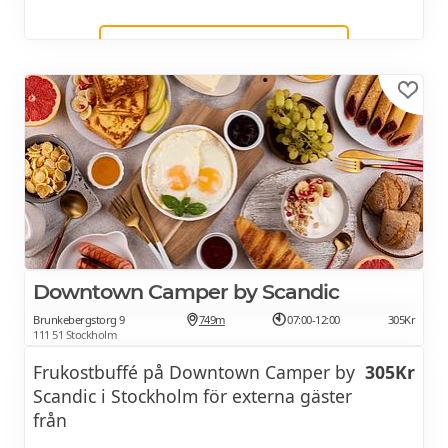
MONDAY BREAKFAST:
2 FÖR 1 ERBJUDANDE
Downtown Camper by Scandic
Brunkebergstorg 9
749m
07:00-12:00
305Kr
111 51 Stockholm
Frukostbuffé på Downtown Camper by
305Kr
Scandic i Stockholm för externa gäster
från