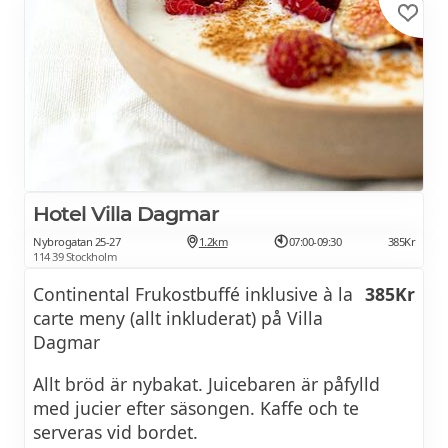
Grönsaker
Ostar, skinka, leverpastej, räksallad
Youghurt (laktosfria alternativ finns)
Flingor och müsli
Chia pudding
Hotel Villa Dagmar
Frön och torkad frukt
Nybrogatan 25-27
1.2km
07:00-09:30
385Kr
114 39 Stockholm
Pannkakor med sylt och grädde
Continental Frukostbuffé inklusive à la
385Kr
Desserbordet
carte meny (allt inkluderat) på Villa
Dagmar
Frukt och grönsaker
Allt bröd är nybakat. Juicebaren är påfylld
Juicer, smoothie, ingefärsshot
med jucier efter säsongen. Kaffe och te
serveras vid bordet.
Kaffe och te