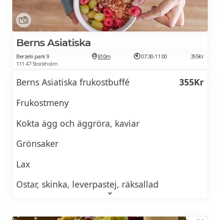
reda på när den bästa tiden är för ditt besök.
BOKA NU
Berns Asiatiska
Berzelii park 9
810m
07:30-11:00
355Kr
111 47 Stockholm
Berns Asiatiska frukostbuffé
355Kr
Frukostmeny
Kokta ägg och äggröra, kaviar
Grönsaker
Lax
Ostar, skinka, leverpastej, räksallad
Youghurt (laktosfria alternativ finns)