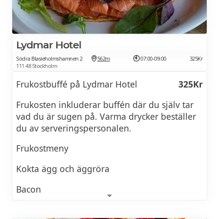
Lydmar Hotel
Södra Blasieholmshamnen 2
562m
07:00-09:00
325Kr
111 48 Stockholm
Frukostbuffé på Lydmar Hotel
325Kr
Frukosten inkluderar buffén där du själv tar
vad du är sugen på. Varma drycker beställer
du av serveringspersonalen.
Frukostmeny
Kokta ägg och äggröra
Bacon
Lax