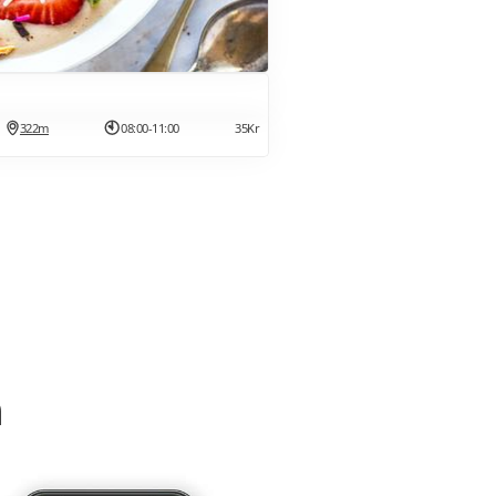
322m
08:00-11:00
35Kr
m