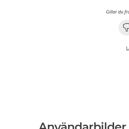
Gillar du f
L
Användarbilder 