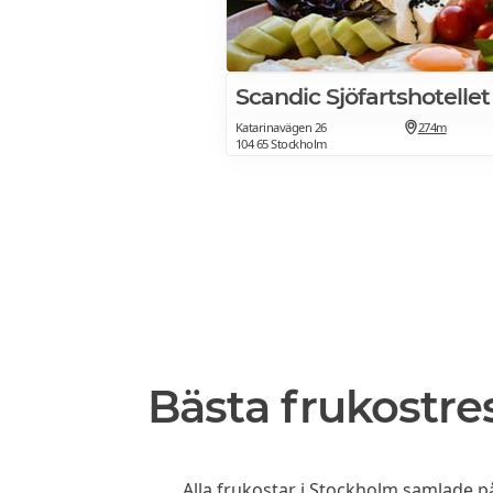
Scandic Sjöfartshotellet
Katarinavägen 26
274m
104 65 Stockholm
Bästa frukostre
Alla frukostar i Stockholm
samlade på 