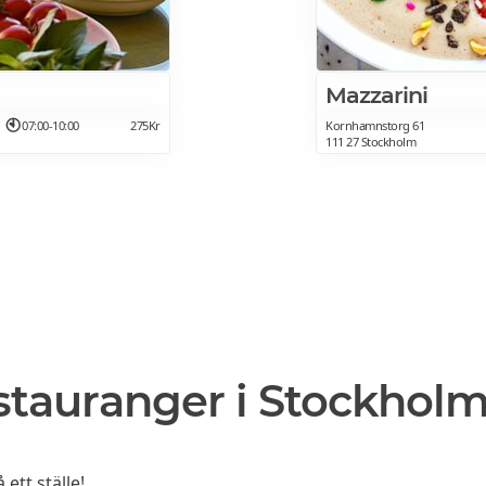
Mazzarini
07:00-10:00
275Kr
Kornhamnstorg 61
111 27 Stockholm
stauranger i Stockhol
ett ställe!