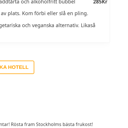
äddtårta och alkoholfritt bubbel
285Kr
av plats. Kom förbi eller slå en pling.
getariska och veganska alternativ. Likaså
KA HOTELL
ar! Rösta fram Stockholms bästa frukost!