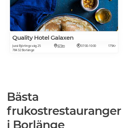
Quality Hotel Galaxen
Jussi Björlings väg 25
673m
07:00-10:00
175Kr
784 32 Borlänge
Bästa
frukostrestauranger
i Borlänge