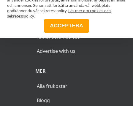
Add your restaurant
och annonser. Genom att fortsätta använda vår webbplats
godkänner du vår sekretesspolicy.
Läs mer om cookies och
sekretesspolicy.
ANNONSERA
ACCEPTERA
Annonsera hos oss
Advertise with us
MER
Alla frukostar
Blogg
© 2026 MyFrukost.se. Alla rättigheter reserverade.