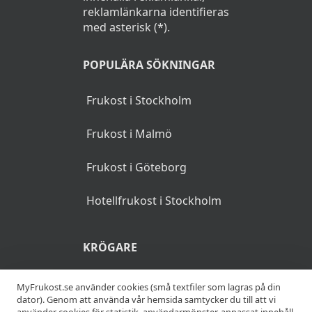
reklamlänkarna identifieras
med asterisk (*).
POPULÄRA SÖKNINGAR
Frukost i Stockholm
Frukost i Malmö
Frukost i Göteborg
Hotellfrukost i Stockholm
KRÖGARE
Anslut din restaurang
MyFrukost.se använder cookies (små textfiler som lagras på din
dator). Genom att använda vår hemsida samtycker du till att vi
använder cookies för statistik, användarmönster, anpassat innehåll