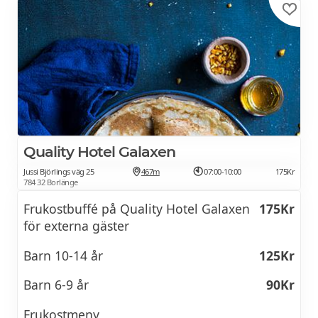
BOKA HOTELL
Quality Hotel Galaxen
Jussi Björlings väg 25
467m
07:00-10:00
175Kr
784 32 Borlänge
Frukostbuffé på Quality Hotel Galaxen
175Kr
för externa gäster
Barn 10-14 år
125Kr
Barn 6-9 år
90Kr
Frukostmeny