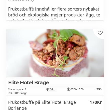
Frukostbuffé innehåller flera sorters nybakat
bröd och ekologiska mejeriprodukter, ägg, te
och kaffe. Här hittar du också pannkakor,
croissanter, gott om frukt och grönt, juicer
och annan lyx som du kan förvänta dig av en
äkta hotellfrukost.
Om du exempelvis är vegan, laktosintolerant
eller har en allergi spelar det ingen roll – hos
oss kan alla plocka ihop en läcker frukost
efter egen smak och få en fin start på dagen.
Elite Hotel Brage
BOKA BORD
Stationsgatan 1
439m
07:00-10:00
170Kr
784 33 Borlänge
Frukostbuffé på Elite Hotel Brage
170Kr
Borlänge