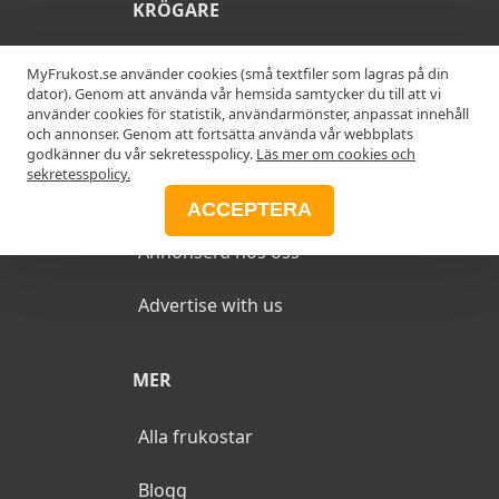
KRÖGARE
Anslut din restaurang
MyFrukost.se använder cookies (små textfiler som lagras på din
dator). Genom att använda vår hemsida samtycker du till att vi
använder cookies för statistik, användarmönster, anpassat innehåll
Add your restaurant
och annonser. Genom att fortsätta använda vår webbplats
godkänner du vår sekretesspolicy.
Läs mer om cookies och
sekretesspolicy.
ANNONSERA
ACCEPTERA
Annonsera hos oss
Advertise with us
MER
Alla frukostar
Blogg