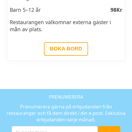
Barn 5–12 år
98Kr
Restaurangen välkomnar externa gäster i
mån av plats.
BOKA BORD
PRENUMERERA
Prenumerera gärna på erbjudanden från
restauranger och få dem direkt i din e-post. Exklusiva
erbjudanden varje månad.