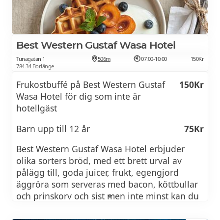
Best Western Gustaf Wasa Hotel
Tunagatan 1
506m
07:00-10:00
150Kr
784 34 Borlänge
Frukostbuffé på Best Western Gustaf
150Kr
Wasa Hotel för dig som inte är
hotellgäst
Barn upp till 12 år
75Kr
Best Western Gustaf Wasa Hotel erbjuder
olika sorters bröd, med ett brett urval av
pålägg till, goda juicer, frukt, egengjord
äggröra som serveras med bacon, köttbullar
och prinskorv och sist men inte minst kan du
grädda dina egna våfflor.