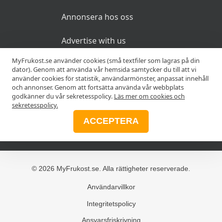
Annonsera hos oss
Advertise with us
MyFrukost.se använder cookies (små textfiler som lagras på din
dator). Genom att använda vår hemsida samtycker du till att vi
MER
använder cookies för statistik, användarmönster, anpassat innehåll
och annonser. Genom att fortsätta använda vår webbplats
godkänner du vår sekretesspolicy.
Läs mer om cookies och
Alla frukostar
sekretesspolicy.
ACCEPTERA
Blogg
© 2026 MyFrukost.se. Alla rättigheter reserverade.
Användarvillkor
Integritetspolicy
Ansvarsfriskrivning