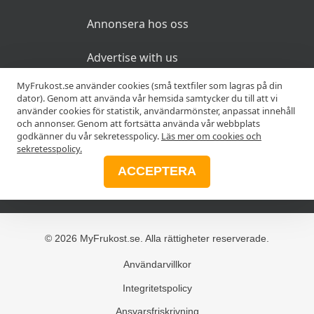
Annonsera hos oss
Advertise with us
MyFrukost.se använder cookies (små textfiler som lagras på din
dator). Genom att använda vår hemsida samtycker du till att vi
MER
använder cookies för statistik, användarmönster, anpassat innehåll
och annonser. Genom att fortsätta använda vår webbplats
godkänner du vår sekretesspolicy.
Läs mer om cookies och
Alla frukostar
sekretesspolicy.
ACCEPTERA
Blogg
© 2026 MyFrukost.se. Alla rättigheter reserverade.
Användarvillkor
Integritetspolicy
Ansvarsfriskrivning