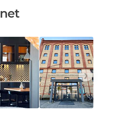
inet
❯