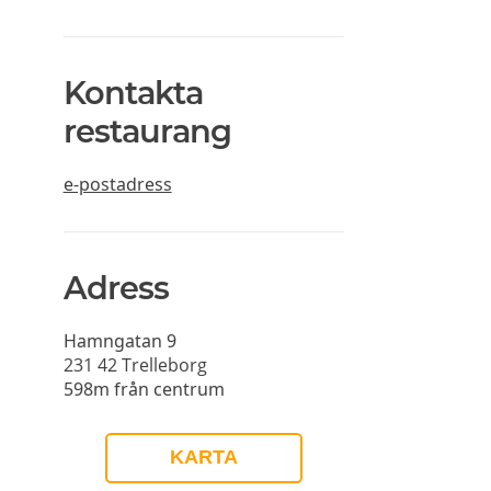
Kontakta
restaurang
e-postadress
Adress
Hamngatan 9
231 42
Trelleborg
598m från centrum
KARTA