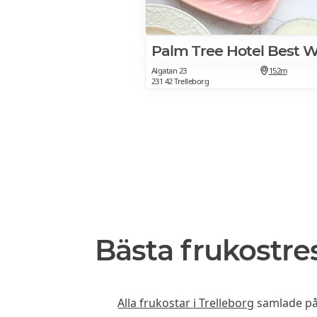
Palm Tree Hotel Best 
Algatan 23
152m
231 42 Trelleborg
Bästa frukostre
Alla frukostar i Trelleborg
samlade på 