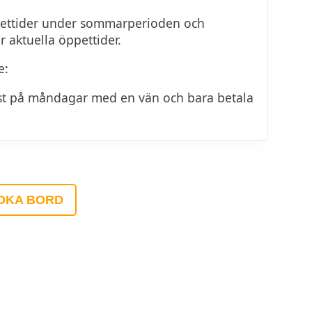
pettider under sommarperioden och
r aktuella öppettider.
e:
st på måndagar med en vän och bara betala
OKA BORD