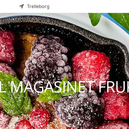
Trelleborg
L MAGASINET FRU