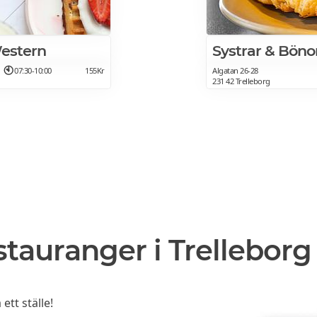
Western
Systrar & Böno
07:30-10:00
155Kr
Algatan 26-28
231 42 Trelleborg
stauranger i Trelleborg
ett ställe!