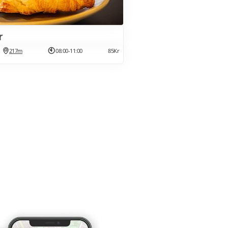
r
217m
08:00-11:00
85Kr