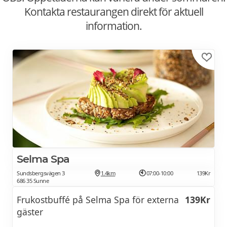
Kontakta restaurangen direkt för aktuell
information.
Selma Spa
Sundsbergsvägen 3
1.4km
07:00-10:00
139Kr
686 35 Sunne
Frukostbuffé på Selma Spa för externa
139Kr
gäster