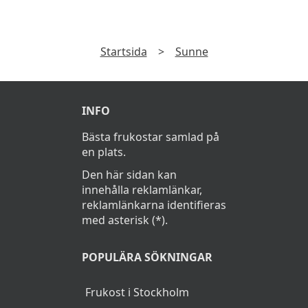
Läs
Integritetspolicy
Vanliga frågor
Vad kostar en frukost i Sunne?
Frukostbuffé kostar cirka 139Kr i Sunne.
Startsida
>
Sunne
INFO
Bästa frukostar samlad på