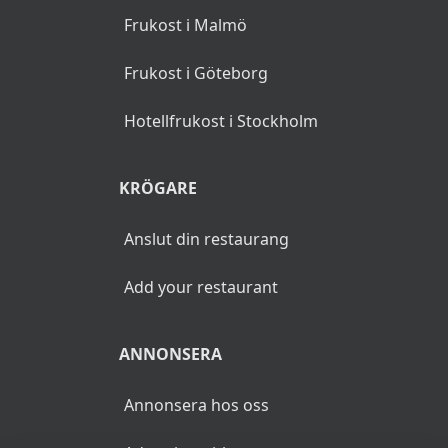
en plats.
Den här sidan kan
innehålla reklamlänkar,
reklamlänkarna identifieras
med asterisk (*).
POPULÄRA SÖKNINGAR
Frukost i Stockholm
Frukost i Malmö
Frukost i Göteborg
Hotellfrukost i Stockholm
KRÖGARE