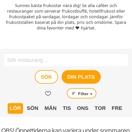
Sunnes bästa frukostar närä dig! Se alla caféer och
restauranger som serverar frukostbuffé, hotellfrukost eller
frukostpaket på vardagar, lördagar och söndagar. Jämför
frukostställen baserat på din plats, pris och omdöme. Spara
dina favoriter med ❤️-hjärtat.
SÖK
DIN PLATS
Filter
▼
LÖR
SÖN
MÅN
TIS
ONS
TOR
FRE
OBS! Öppettiderna kan variera under sommaren.