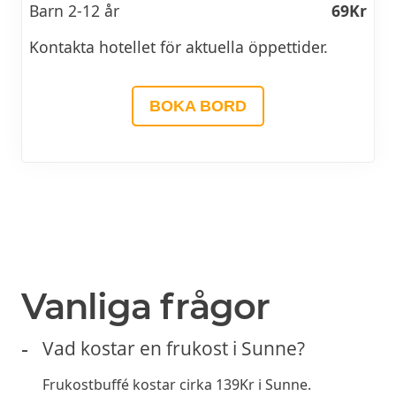
Barn 2-12 år
69Kr
Kontakta hotellet för aktuella öppettider.
BOKA BORD
PRENUMERERA
Prenumerera gärna på erbjudanden från
restauranger och få dem direkt i din e-post. Exklusiva
erbjudanden varje månad.
►