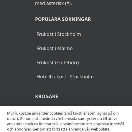
med asterisk (*).
POPULÄRA SÖKNINGAR
Frukost i Stockholm
Frukost i Malmö
Frukost i Göteborg
Hotellfrukost i Stockholm
KRÖGARE
Anslut din restaurang
MyFrukost.se använder cookies (små textfiler som lagras på din
dator). Genom att använda vår hemsida samtycker du till att vi
använder cookies för statistik, användarmönster, anpassat innehåll
Add your restaurant
och annonser. Genom att fortsätta använda vår webbplats