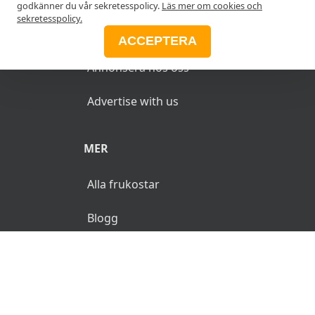
godkänner du vår sekretesspolicy.
Läs mer om cookies och
sekretesspolicy.
ANNONSERA
ACCEPTERA
Annonsera hos oss
Advertise with us
MER
Alla frukostar
Blogg
© 2026 MyFrukost.se. Alla rättigheter reserverade.
Användarvillkor