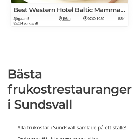
Best Western Hotel Baltic Mamma Augustas Kök
Sjögatan 5
193m
07:00-10:30
185Kr
852 34 Sundsvall
Bästa
frukostrestauranger
i Sundsvall
Alla frukostar i Sundsvall
samlade på ett ställe!