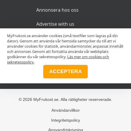
Annonsera hos oss
Advertise with us
MyFrukost.se använder cookies (små textfiler som lagras på din
dator). Genom att använda vår hemsida samtycker du till att vi
MER
använder cookies för statistik, användarmönster, anpassat innehåll
och annonser. Genom att fortsätta använda vår webbplats
godkänner du vår sekretesspolicy.
Läs mer om cookies och
Alla frukostar
sekretesspolicy.
ACCEPTERA
Blogg
© 2026 MyFrukost.se. Alla rättigheter reserverade.
Användarvillkor
Integritetspolicy
Ansvarsfriskrivning