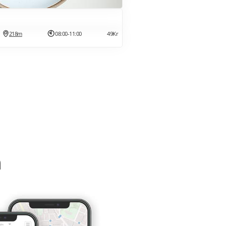
218m
08:00-11:00
49Kr
m