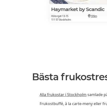
Haymarket by Scandic
Hötorget 13-15
195m
111 57 Stockholm
Bästa frukostre
Alla frukostar i Stockholm
samlade på 
Frukostbuffé, à la carte-meny eller f