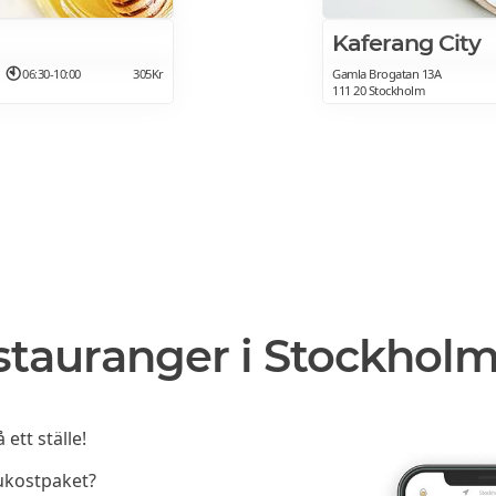
Kaferang City
06:30-10:00
305Kr
Gamla Brogatan 13A
111 20 Stockholm
stauranger i Stockhol
ett ställe!
rukostpaket?