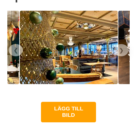
❮
❯
LÄGG TILL
BILD