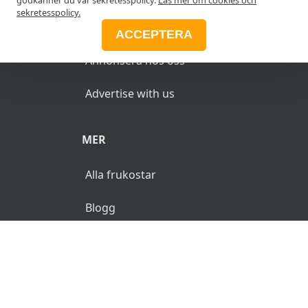
sekretesspolicy.
ANNONSERA
ACCEPTERA
Annonsera hos oss
Advertise with us
MER
Alla frukostar
Blogg
© 2026 MyFrukost.se. Alla rättigheter reserverade.
Användarvillkor