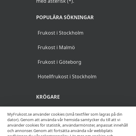
med asterisk (*).
POPULÄRA SÖKNINGAR
Frukost i Stockholm
Frukost i Malmö
Frukost i Göteborg
Hotellfrukost i Stockholm
KRÖGARE
Anslut din restaurang
MyFrukost.se använder cookies (små textfiler som lagras på din
dator). Genom att använda vår hemsida samtycker du till att vi
använder cookies för statistik, användarmönster, anpassat innehåll
Add your restaurant
och annonser. Genom att fortsätta använda vår webbplats
godkänner du vår sekretesspolicy.
Läs mer om cookies och