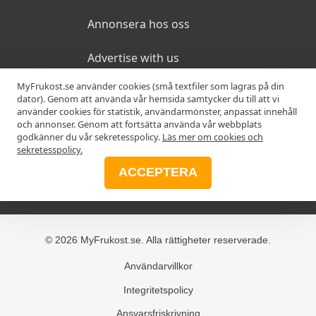
Annonsera hos oss
Advertise with us
MyFrukost.se använder cookies (små textfiler som lagras på din
dator). Genom att använda vår hemsida samtycker du till att vi
MER
använder cookies för statistik, användarmönster, anpassat innehåll
och annonser. Genom att fortsätta använda vår webbplats
godkänner du vår sekretesspolicy.
Läs mer om cookies och
Alla frukostar
sekretesspolicy.
ACCEPTERA
Blogg
© 2026 MyFrukost.se. Alla rättigheter reserverade.
Användarvillkor
Integritetspolicy
Ansvarsfriskrivning