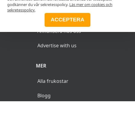
godkänner du vår sekretesspolicy.
Läs mer om cookies och
sekretesspolicy.
ANNONSERA
ACCEPTERA
Annonsera hos oss
Advertise with us
MER
Alla frukostar
Blogg
© 2026 MyFrukost.se. Alla rättigheter reserverade.
Användarvillkor