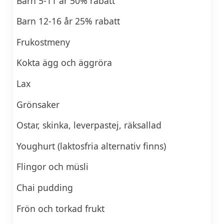
Barn 5-11 år 50% rabatt
Barn 12-16 år 25% rabatt
Frukostmeny
Kokta ägg och äggröra
Lax
Grönsaker
Ostar, skinka, leverpastej, räksallad
Youghurt (laktosfria alternativ finns)
Flingor och müsli
Chai pudding
Frön och torkad frukt