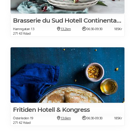
Brasserie du Sud Hotell Continental du Sud
Hamngatan 13
13.2km
06:30-09:30
185Kr
271 43 Ystad
Fritiden Hotell & Kongress
Österleden 19
13.6km
06:30-09:30
185Kr
271 42 Ystad