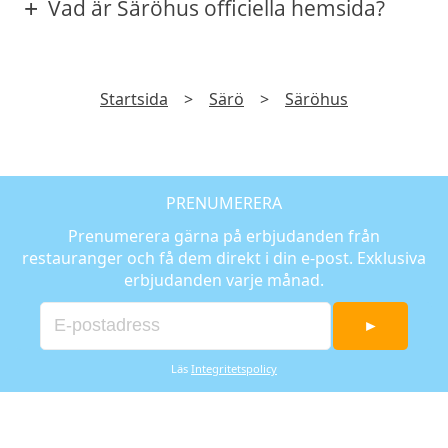
Vad är Säröhus officiella hemsida?
Startsida
>
Särö
>
Säröhus
PRENUMERERA
Prenumerera gärna på erbjudanden från
restauranger och få dem direkt i din e-post. Exklusiva
erbjudanden varje månad.
►
Läs
Integritetspolicy