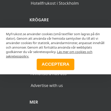
Hotellfrukost i Stockholm
KRÖGARE
Anslut din restaurang
MyFrukost.se använder cookies (små textfiler som lagras på din
dator). Genom att använda vår hemsida samtycker du till att vi
använder cookies för statistik, användarmönster, anpassat innehåll
Add your restaurant
och annonser. Genom att fortsätta använda vår webbplats
godkänner du vår sekretesspolicy.
Läs mer om cookies och
sekretesspolicy.
ANNONSERA
ACCEPTERA
Annonsera hos oss
Advertise with us
MER