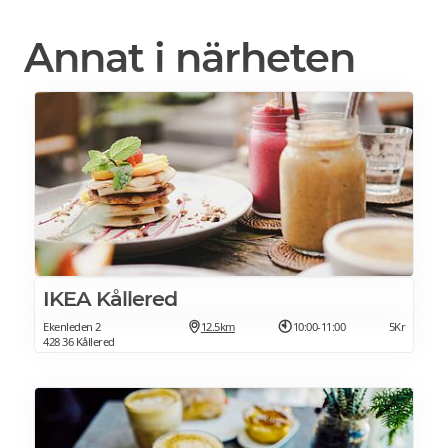
Annat i närheten
IKEA Kållered
Ekenleden 2
12.5km
10:00-11:00
5Kr
428 36 Kållered