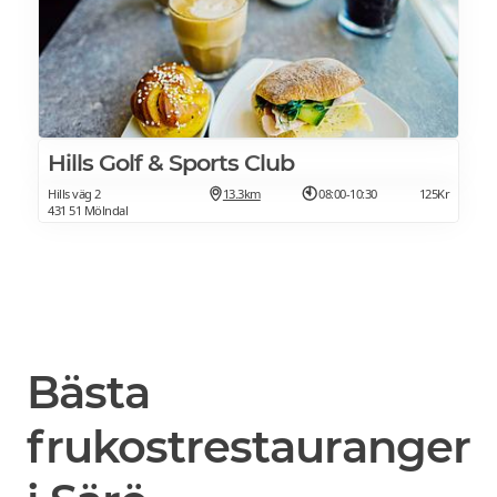
Hills Golf & Sports Club
Hills väg 2
13.3km
08:00-10:30
125Kr
431 51 Mölndal
Bästa
frukostrestauranger