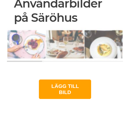
Användarbilder
på Säröhus
LÄGG TILL
BILD