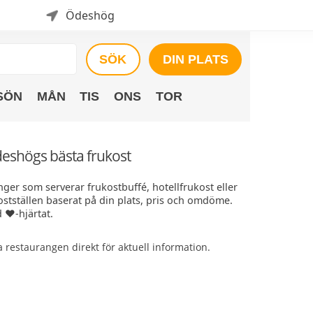
Ödeshög
SÖK
DIN PLATS
SÖN
MÅN
TIS
ONS
TOR
deshögs bästa frukost
ger som serverar frukostbuffé, hotellfrukost eller
ostställen baserat på din plats, pris och omdöme.
 ❤️-hjärtat.
restaurangen direkt för aktuell information.