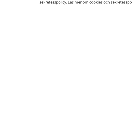
sekretesspolicy.
Läs mer om cookies och sekretesspol
Vanliga frågor
Vad kostar en frukost i Ödes
Frukostbuffé kostar cirka 153Kr i Öde