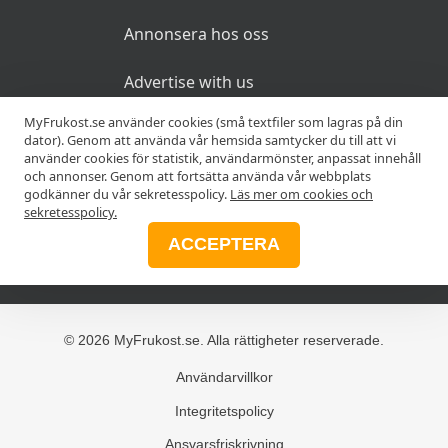
Annonsera hos oss
Advertise with us
MyFrukost.se använder cookies (små textfiler som lagras på din
dator). Genom att använda vår hemsida samtycker du till att vi
MER
använder cookies för statistik, användarmönster, anpassat innehåll
och annonser. Genom att fortsätta använda vår webbplats
godkänner du vår sekretesspolicy.
Läs mer om cookies och
Alla frukostar
sekretesspolicy.
ACCEPTERA
Blogg
© 2026 MyFrukost.se. Alla rättigheter reserverade.
Användarvillkor
Integritetspolicy
Ansvarsfriskrivning