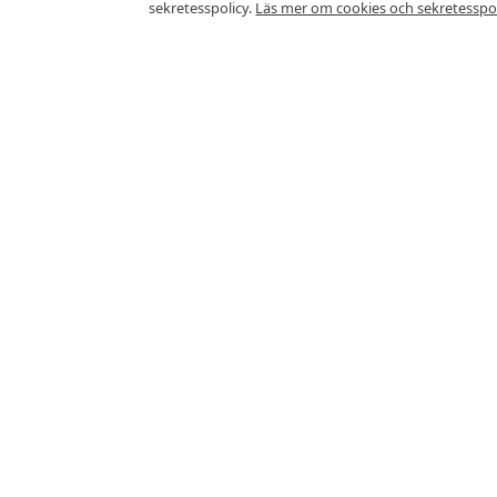
sekretesspolicy.
Läs mer om cookies och sekretesspol
Vanliga frågor
Vad kostar en frukost i Norsb
Frukostbuffé kostar cirka 153Kr i Nor