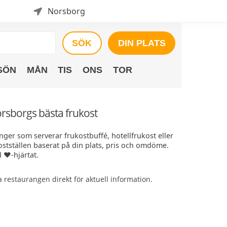
Norsborg
SÖK
DIN PLATS
SÖN
MÅN
TIS
ONS
TOR
orsborgs bästa frukost
nger som serverar frukostbuffé, hotellfrukost eller
ostställen baserat på din plats, pris och omdöme.
 ❤️-hjärtat.
restaurangen direkt för aktuell information.