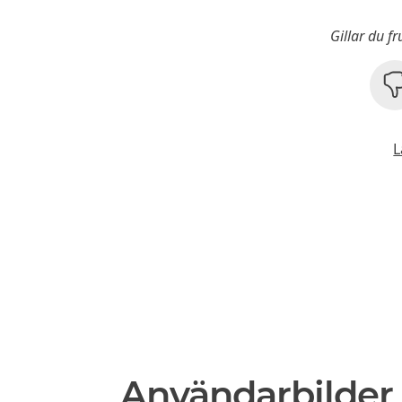
Gillar du f
L
Användarbilder