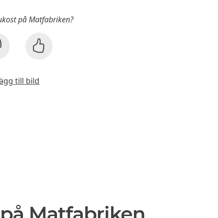
rukost på Matfabriken?
ägg till bild
 på Matfabriken