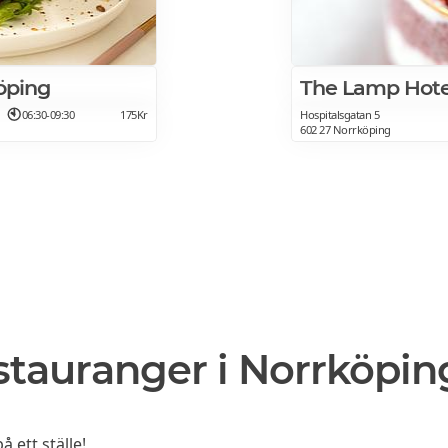
öping
The Lamp Hote
06:30-09:30
175Kr
Hospitalsgatan 5
602 27 Norrköping
stauranger i Norrköpin
 ett ställe!