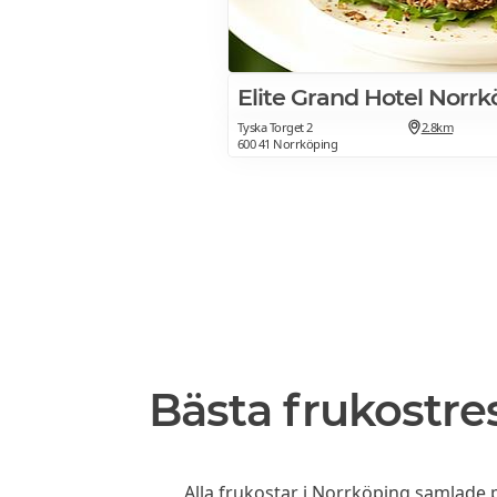
Elite Grand Hotel Norrk
Tyska Torget 2
2.8km
600 41 Norrköping
Bästa frukostre
Alla frukostar i Norrköping
samlade på