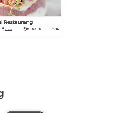
l Restaurang
2.9km
06:30-09:30
250Kr
g