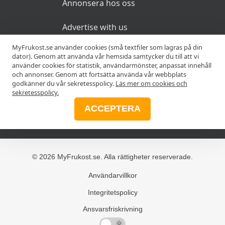
Annonsera hos oss
Advertise with us
MyFrukost.se använder cookies (små textfiler som lagras på din
dator). Genom att använda vår hemsida samtycker du till att vi
MER
använder cookies för statistik, användarmönster, anpassat innehåll
och annonser. Genom att fortsätta använda vår webbplats
godkänner du vår sekretesspolicy.
Läs mer om cookies och
Alla frukostar
sekretesspolicy.
ACCEPTERA
Blogg
© 2026 MyFrukost.se. Alla rättigheter reserverade.
Användarvillkor
Integritetspolicy
Ansvarsfriskrivning
🌜
🌞