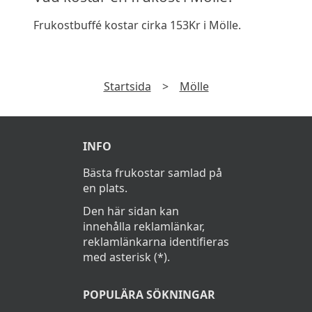
Frukostbuffé kostar cirka 153Kr i Mölle.
Startsida
>
Mölle
INFO
Bästa frukostar samlad på
en plats.
Den här sidan kan
innehålla reklamlänkar,
reklamlänkarna identifieras
med asterisk (*).
POPULÄRA SÖKNINGAR