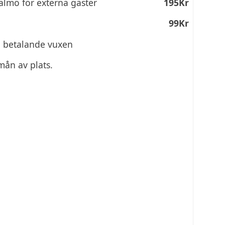
Malmö för externa gäster
195Kr
99Kr
ed betalande vuxen
mån av plats.