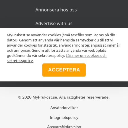
Annonsera hos oss
Advertise with us
MyFrukost.se använder cookies (små textfiler som lagras på din
dator). Genom att använda vår hemsida samtycker du till att vi
MER
använder cookies för statistik, användarmönster, anpassat innehåll
och annonser. Genom att fortsätta använda vår webbplats
godkänner du vår sekretesspolicy.
Läs mer om cookies och
Alla frukostar
sekretesspolicy.
ACCEPTERA
Blogg
© 2026 MyFrukost.se. Alla rättigheter reserverade.
Användarvillkor
Integritetspolicy
Ansvarsfriskrivning