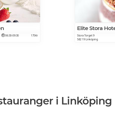
en
Elite Stora Hot
06:30-09:30
175Kr
Stora Torget 9
582 19 Linköping
stauranger i Linköping