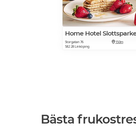
Home Hotel Slottspark
Storgatan 76
150m
582 28 Linköping
Bästa frukostre