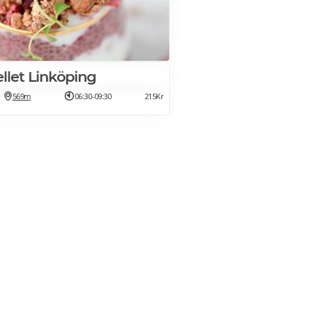
ellet Linköping
569m
06:30-09:30
215Kr