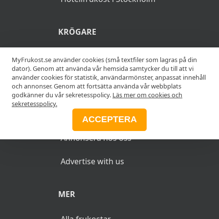
KRÖGARE
Anslut din restaurang
MyFrukost.se använder cookies (små textfiler som lagras på din
dator). Genom att använda vår hemsida samtycker du till att vi
använder cookies för statistik, användarmönster, anpassat innehåll
Add your restaurant
och annonser. Genom att fortsätta använda vår webbplats
godkänner du vår sekretesspolicy.
Läs mer om cookies och
sekretesspolicy.
ANNONSERA
ACCEPTERA
Annonsera hos oss
Advertise with us
MER
Alla frukostar