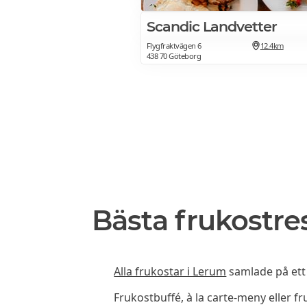
Scandic Landvetter
Flygfraktvägen 6
12.4km
438 70 Göteborg
Bästa frukostre
Alla frukostar i Lerum
samlade på ett 
Frukostbuffé, à la carte-meny eller f