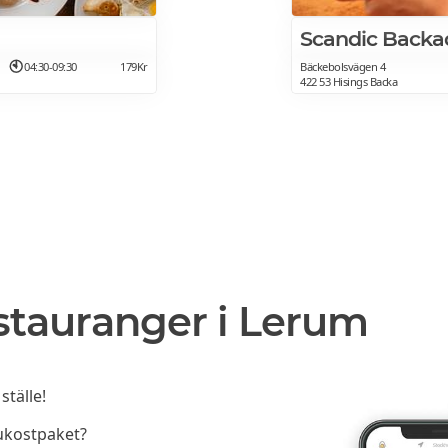
Scandic Backa
04:30-09:30
179Kr
Bäckebolsvägen 4
422 53 Hisings Backa
stauranger i Lerum
ställe!
rukostpaket?