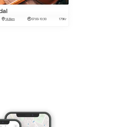
dal
14.8km
07:00-10:30
179Kr