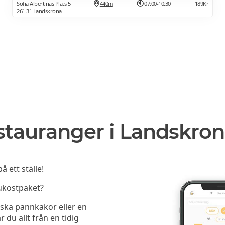
Sofia Albertinas Plats 5
440m
07:00-10:30
189Kr
261 31 Landskrona
stauranger i Landskro
 ett ställe!
rukostpaket?
ska pannkakor eller en
r du allt från en tidig