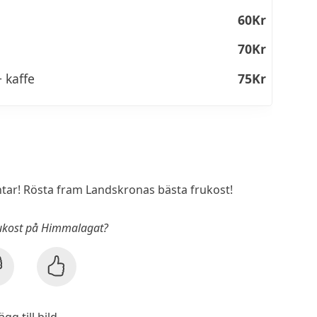
60Kr
70Kr
 kaffe
75Kr
ar! Rösta fram Landskronas bästa frukost!
rukost på Himmalagat?
ägg till bild