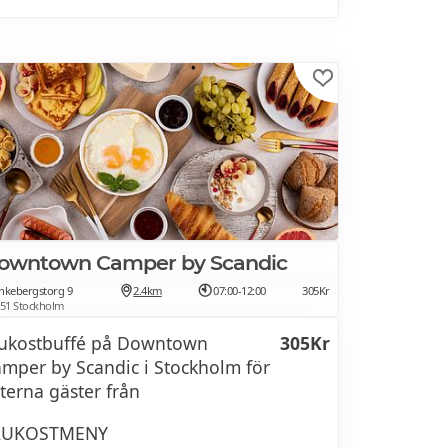
owntown Camper by Scandic
nkebergstorg 9
2.4km
07:00-12:00
305Kr
 51 Stockholm
ukostbuffé på Downtown
305Kr
mper by Scandic i Stockholm för
terna gäster från
RUKOSTMENY