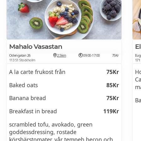
Mahalo Vasastan
Odengatan 26
2.5km
09:00-17:00
75Kr
Eug
113 51 Stockholm
171
A la carte frukost från
75Kr
Ho
Ca
Baked oats
85Kr
må
Banana bread
75Kr
Ba
Breakfast in bread
119Kr
scrambled tofu, avokado, green
goddessdressing, rostade
körsbärstomater, vår tempeh becon och