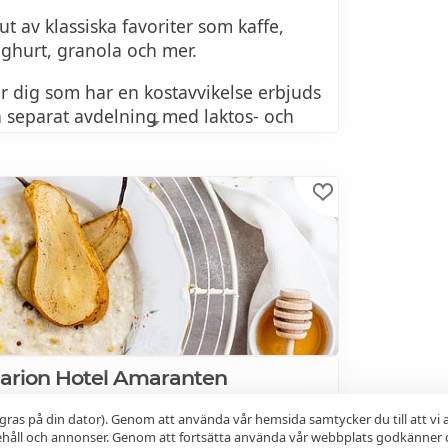
ut av klassiska favoriter som kaffe,
ghurt, granola och mer.
r dig som har en kostavvikelse erbjuds
 separat avdelning med laktos- och
utenfria produkter.
kta ägg och äggröra
con, korv, köttbullar
ll, räksallad
önsaker
tar, skinka, leverpastej
larion Hotel Amaranten
ughurt (laktosfria alternativ finns)
gsholmsgatan 31
1.2km
07:00-11:00
225Kr
gras på din dator). Genom att använda vår hemsida samtycker du till att vi
 27 Stockholm
eso
nehåll och annonser. Genom att fortsätta använda vår webbplats godkänner 