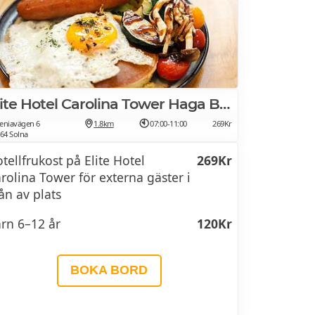
Elite Hotel Carolina Tower Haga Bottega
eniavägen 6
1.8km
07:00-11:00
269Kr
 64 Solna
tellfrukost på Elite Hotel
269Kr
rolina Tower för externa gäster i
n av plats
rn 6–12 år
120Kr
BOKA BORD