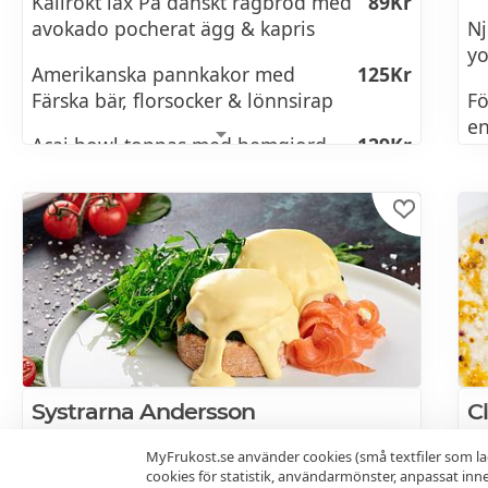
Kallrökt lax På danskt rågbröd med
89Kr
avokado pocherat ägg & kapris
Nj
yo
Amerikanska pannkakor med
125Kr
Färska bär, florsocker & lönnsirap
Fö
en
Acai bowl toppas med hemgjord
129Kr
gl
granola, färska bär, kokos, banan &
jordnötssmör. Salted caramel sås
Ko
gjord på cashew & dadlar
Ba
Si
Gr
Os
Systrarna Andersson
C
Yo
Karlbergsvägen 45
1.3km
08:00-10:00
175Kr
Kun
MyFrukost.se använder cookies (små textfiler som la
113 37 Stockholm
112
K
cookies för statistik, användarmönster, anpassat in