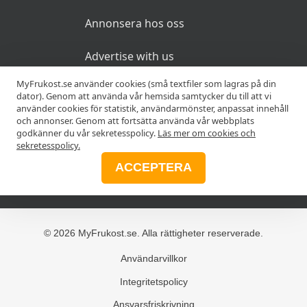
Annonsera hos oss
Advertise with us
MyFrukost.se använder cookies (små textfiler som lagras på din
dator). Genom att använda vår hemsida samtycker du till att vi
MER
använder cookies för statistik, användarmönster, anpassat innehåll
och annonser. Genom att fortsätta använda vår webbplats
godkänner du vår sekretesspolicy.
Läs mer om cookies och
Alla frukostar
sekretesspolicy.
ACCEPTERA
Blogg
© 2026 MyFrukost.se. Alla rättigheter reserverade.
Användarvillkor
Integritetspolicy
Ansvarsfriskrivning