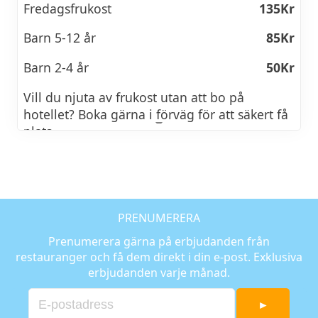
Fredagsfrukost
135Kr
Barn 5-12 år
85Kr
Barn 2-4 år
50Kr
Vill du njuta av frukost utan att bo på
hotellet? Boka gärna i förväg för att säkert få
plats.
PRENUMERERA
Prenumerera gärna på erbjudanden från
restauranger och få dem direkt i din e-post. Exklusiva
erbjudanden varje månad.
►