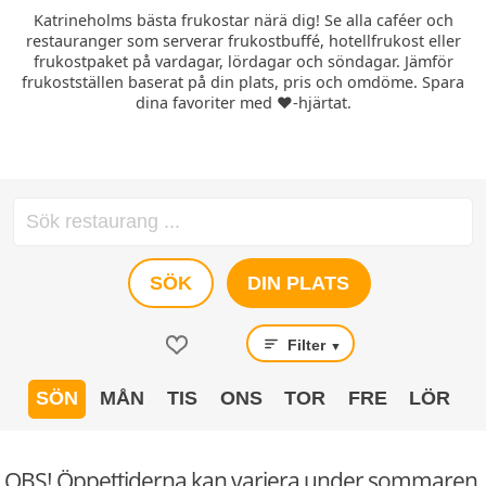
Katrineholms bästa frukostar närä dig! Se alla caféer och
restauranger som serverar frukostbuffé, hotellfrukost eller
frukostpaket på vardagar, lördagar och söndagar. Jämför
frukostställen baserat på din plats, pris och omdöme. Spara
dina favoriter med ❤️-hjärtat.
SÖK
DIN PLATS
Filter
▼
SÖN
MÅN
TIS
ONS
TOR
FRE
LÖR
OBS! Öppettiderna kan variera under sommaren.