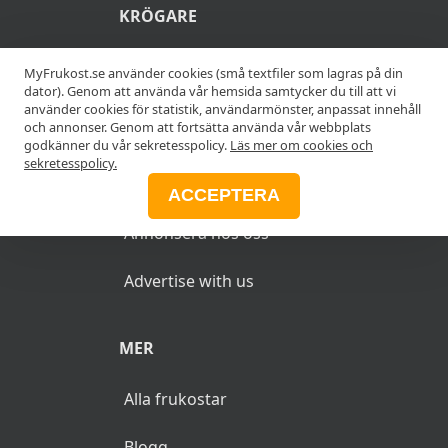
KRÖGARE
Anslut din restaurang
MyFrukost.se använder cookies (små textfiler som lagras på din
dator). Genom att använda vår hemsida samtycker du till att vi
använder cookies för statistik, användarmönster, anpassat innehåll
Add your restaurant
och annonser. Genom att fortsätta använda vår webbplats
godkänner du vår sekretesspolicy.
Läs mer om cookies och
sekretesspolicy.
ANNONSERA
ACCEPTERA
Annonsera hos oss
Advertise with us
MER
Alla frukostar
Blogg