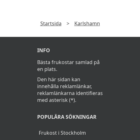
Läs
Integritetspolicy
Vanliga frågor
Vad kostar en frukost i Karlshamn?
Frukostbuffé kostar cirka 165Kr i Karlshamn.
Startsida
>
Karlshamn
INFO
Bästa frukostar samlad på