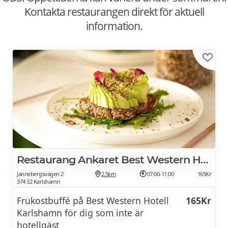
Kontakta restaurangen direkt för aktuell
information.
Restaurang Ankaret Best Western Hotell Karlshamn
Jannebergsvägen 2
2.5km
07:00-11:00
165Kr
374 32 Karlshamn
Frukostbuffé på Best Western Hotell
165Kr
Karlshamn för dig som inte är
hotellgäst