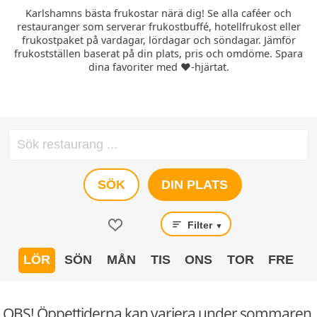
Karlshamns bästa frukostar närä dig! Se alla caféer och
restauranger som serverar frukostbuffé, hotellfrukost eller
frukostpaket på vardagar, lördagar och söndagar. Jämför
frukostställen baserat på din plats, pris och omdöme. Spara
dina favoriter med ❤️-hjärtat.
SÖK
DIN PLATS
Filter
▼
LÖR
SÖN
MÅN
TIS
ONS
TOR
FRE
OBS! Öppettiderna kan variera under sommaren.