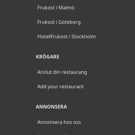
en plats.
Den här sidan kan
innehålla reklamlänkar,
reklamlänkarna identifieras
med asterisk (*).
POPULÄRA SÖKNINGAR
Frukost i Stockholm
Frukost i Malmö
Frukost i Göteborg
Hotellfrukost i Stockholm
KRÖGARE