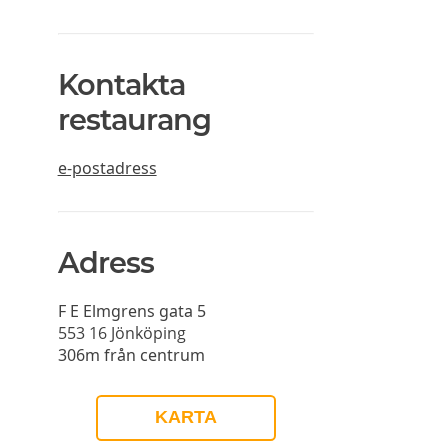
Kontakta
restaurang
e-postadress
Adress
F E Elmgrens gata 5
553 16
Jönköping
306m från centrum
KARTA