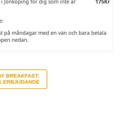
i Jönköping för dig som inte är
175Kr
e:
st på måndagar med en vän och bara betala
appen nedan.
Y BREAKFAST:
 1 ERBJUDANDE