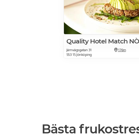
Quality Hotel Match N
Järnvägsgatan 31
176m
553 15 Jönköping
Bästa frukostre