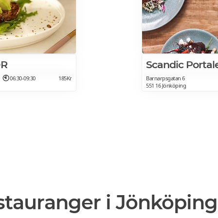
ÒR
Scandic Portal
06:30-09:30
185Kr
Barnarpsgatan 6
551 16 Jönköping
stauranger i Jönköping