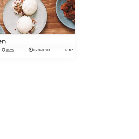
en
182m
06:30-09:00
179Kr