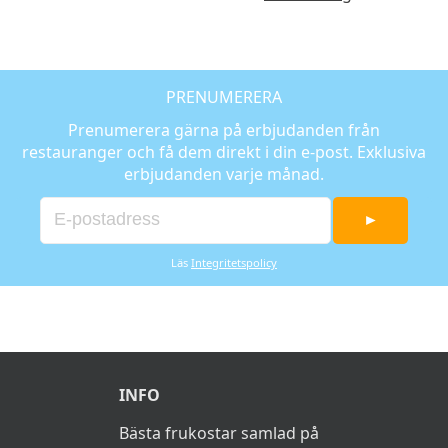
PRENUMERERA
Prenumerera gärna på erbjudanden från
restauranger och få dem direkt i din e-post. Exklusiva
erbjudanden varje månad.
►
Läs
Integritetspolicy
INFO
Bästa frukostar samlad på