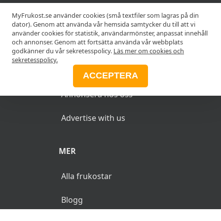
Anslut din restaurang
MyFrukost.se använder cookies (små textfiler som lagras på din
dator). Genom att använda vår hemsida samtycker du till att vi
använder cookies för statistik, användarmönster, anpassat innehåll
Add your restaurant
och annonser. Genom att fortsätta använda vår webbplats
godkänner du vår sekretesspolicy.
Läs mer om cookies och
sekretesspolicy.
ANNONSERA
ACCEPTERA
Annonsera hos oss
Advertise with us
MER
Alla frukostar
Blogg