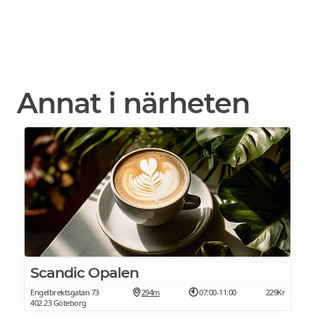
Annat i närheten
Scandic Opalen
Engelbrektsgatan 73
294m
07:00-11:00
229Kr
402 23 Göteborg