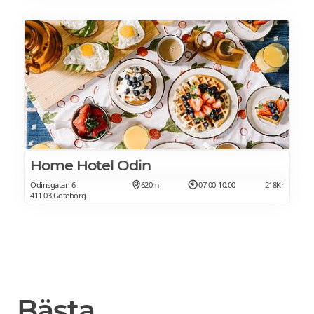
Home Hotel Odin
Odinsgatan 6
620m
07:00-10:00
218Kr
411 03 Göteborg
Bästa