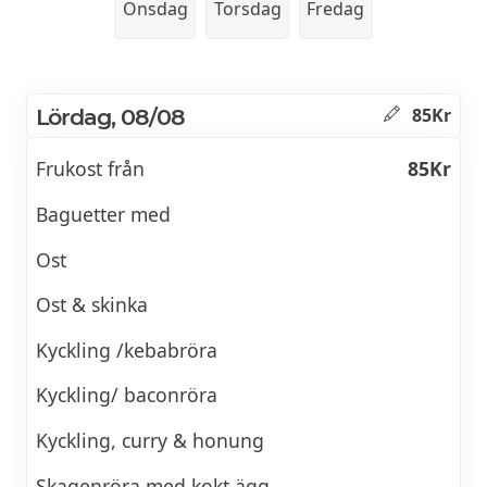
Onsdag
Torsdag
Fredag
Lördag, 08/08
85Kr
Frukost från
85Kr
Baguetter med
Ost
Ost & skinka
Kyckling /kebabröra
Kyckling/ baconröra
Kyckling, curry & honung
Skagenröra med kokt ägg