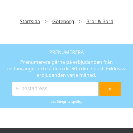
Startsida
>
Göteborg
>
Bror & Bord
PRENUMERERA
Prenumerera gärna på erbjudanden från
restauranger och få dem direkt i din e-post. Exklusiva
erbjudanden varje månad.
►
Läs
Integritetspolicy