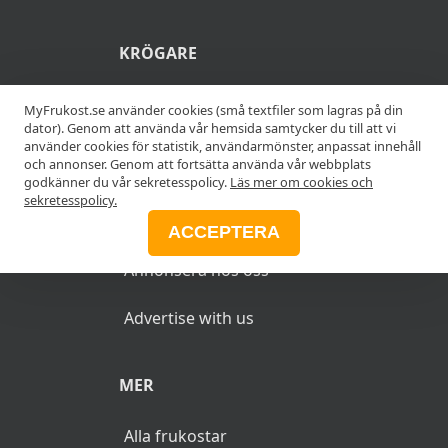
KRÖGARE
Anslut din restaurang
MyFrukost.se använder cookies (små textfiler som lagras på din
dator). Genom att använda vår hemsida samtycker du till att vi
använder cookies för statistik, användarmönster, anpassat innehåll
Add your restaurant
och annonser. Genom att fortsätta använda vår webbplats
godkänner du vår sekretesspolicy.
Läs mer om cookies och
sekretesspolicy.
ANNONSERA
ACCEPTERA
Annonsera hos oss
Advertise with us
MER
Alla frukostar