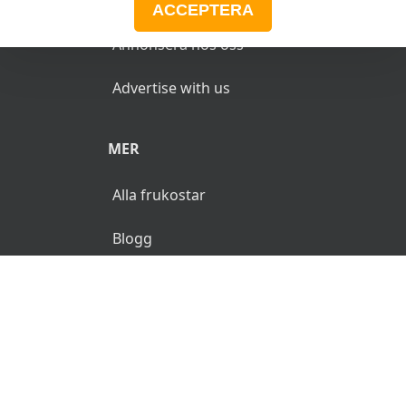
ACCEPTERA
Annonsera hos oss
Advertise with us
MER
Alla frukostar
Blogg
© 2026 MyFrukost.se. Alla rättigheter reserverade.
Användarvillkor
Integritetspolicy