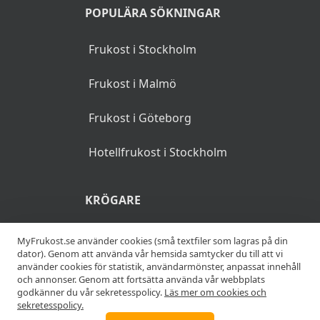
POPULÄRA SÖKNINGAR
Frukost i Stockholm
Frukost i Malmö
Frukost i Göteborg
Hotellfrukost i Stockholm
KRÖGARE
Anslut din restaurang
MyFrukost.se använder cookies (små textfiler som lagras på din
dator). Genom att använda vår hemsida samtycker du till att vi
använder cookies för statistik, användarmönster, anpassat innehåll
Add your restaurant
och annonser. Genom att fortsätta använda vår webbplats
godkänner du vår sekretesspolicy.
Läs mer om cookies och
sekretesspolicy.
ANNONSERA