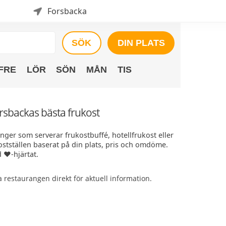
Forsbacka
SÖK
DIN PLATS
FRE
LÖR
SÖN
MÅN
TIS
orsbackas bästa frukost
nger som serverar frukostbuffé, hotellfrukost eller
ostställen baserat på din plats, pris och omdöme.
 ❤️-hjärtat.
restaurangen direkt för aktuell information.