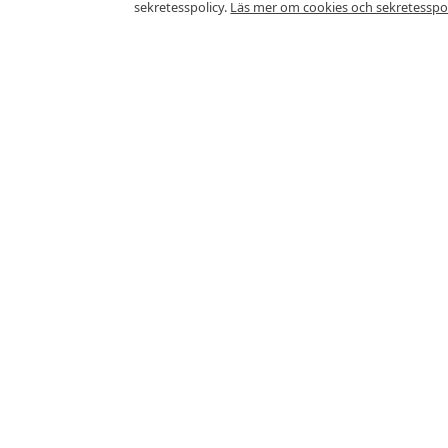
sekretesspolicy.
Läs mer om cookies och sekretesspol
Vanliga frågor
Vad kostar en frukost i Forsb
Frukostbuffé kostar cirka 153Kr i Fors