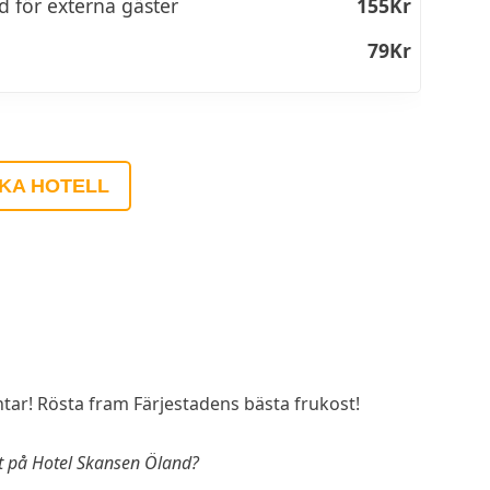
d för externa gäster
155Kr
79Kr
KA HOTELL
r! Rösta fram Färjestadens bästa frukost!
st på Hotel Skansen Öland?