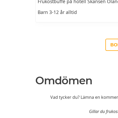
Frukostbuffé på hotell Skansen Ölan
Barn 3-12 år alltid
BO
Omdömen
Vad tycker du? Lämna en kommenta
Gillar du fruko