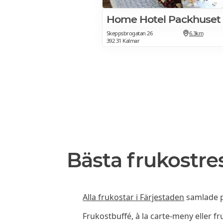
Home Hotel Packhuset
Skeppsbrogatan 26
6.3km
392 31 Kalmar
Bästa frukostre
Alla frukostar i Färjestaden
samlade på
Frukostbuffé, à la carte-meny eller f