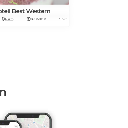
tell Best Western
6.7km
06:00-09:30
155Kr
en