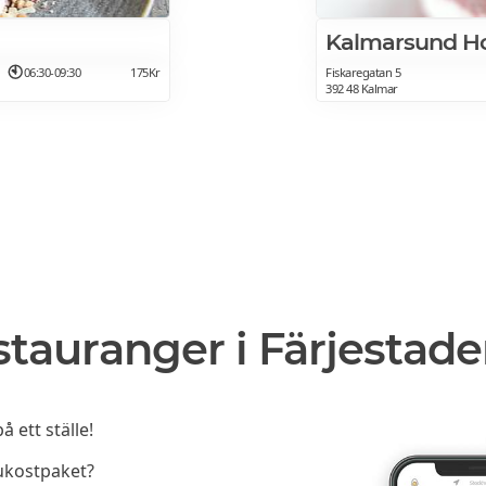
Kalmarsund Ho
06:30-09:30
175Kr
Fiskaregatan 5
392 48 Kalmar
stauranger i Färjestad
 ett ställe!
rukostpaket?